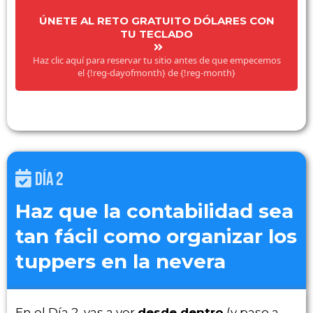
ÚNETE AL RETO GRATUITO DÓLARES CON
TU TECLADO
Haz clic aquí para reservar tu sitio antes de que empecemos
el {!reg-dayofmonth} de {!reg-month}
DÍA 2
Haz que la contabilidad sea
tan fácil como organizar los
tuppers en la nevera
En el Día 2, vas a ver
desde dentro
(y paso a