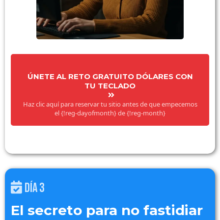
ÚNETE AL RETO GRATUITO DÓLARES CON
TU TECLADO
Haz clic aquí para reservar tu sitio antes de que empecemos
el {!reg-dayofmonth} de {!reg-month}
DÍA 3
El secreto para no fastidiar