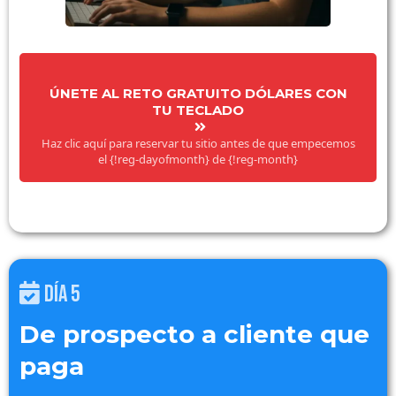
ÚNETE AL RETO GRATUITO DÓLARES CON
TU TECLADO
Haz clic aquí para reservar tu sitio antes de que empecemos
el {!reg-dayofmonth} de {!reg-month}
DÍA 5
De prospecto a cliente que
paga