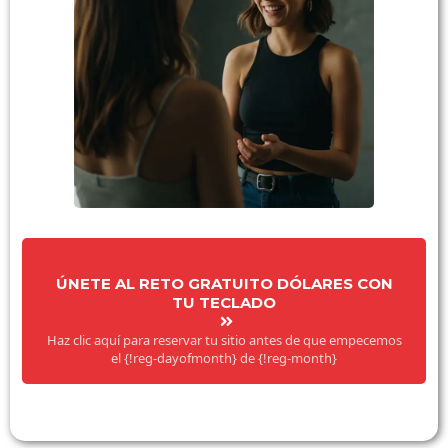
ÚNETE AL RETO GRATUITO DÓLARES CON
TU TECLADO
Haz clic aquí para reservar tu sitio antes de que empecemos
el {!reg-dayofmonth} de {!reg-month}