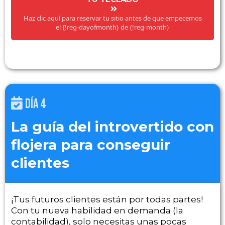
Haz clic aquí para reservar tu sitio antes de que empecemos
el {!reg-dayofmonth} de {!reg-month}
DÍA 4
La guía del introvertido con
flojera para conseguir
clientes
¡Tus futuros clientes están por todas partes!
Con tu nueva habilidad en demanda (la
contabilidad), solo necesitas unas pocas