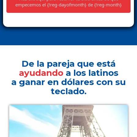
empecemos el {!reg-dayofmonth} de {!reg-month}
De la pareja que está
ayudando
a los latinos
a ganar en dólares con su
teclado.