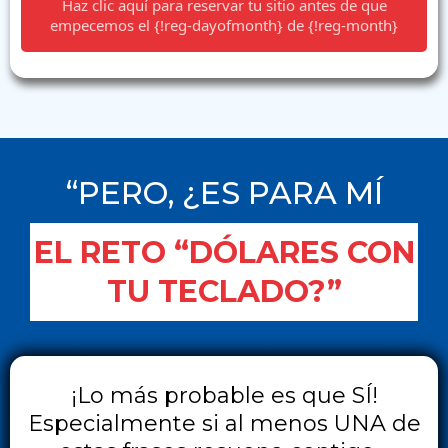
Haz clic aquí para reservar tu sitio antes de que
empecemos el {!reg-dayofmonth} de {!reg-month}
“PERO, ¿ES PARA MÍ
EL RETO “DÓLARES CON
TU TECLADO?”
¡Lo más probable es que SÍ!
Especialmente si al menos UNA de